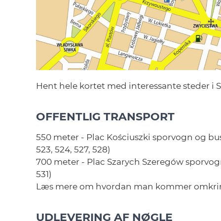
Hent hele kortet med interessante steder i S
OFFENTLIG TRANSPORT
550 meter - Plac Kościuszki sporvogn og bus stop 
523, 524, 527, 528)
700 meter - Plac Szarych Szeregów sporvogn og 
531)
Læs mere om hvordan man kommer omkring 
UDLEVERING AF NØGLE