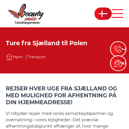
Ture fra Sjælland til Polen
+45
Hjem
Transport
KO
REJSER HVER UGE FRA SJÆLLAND OG
MED MULIGHED FOR AFHENTNING PÅ
DIN HJEMMEADRESSE!
Vi tilbyder rejser med vores samarbejdspartner og
overnatning i vores lejligheder. Det præcise
afhentningstidspunkt afhænger af, hvor mange