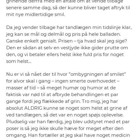
grinende derfra med en aftale om at vende tilbage
senere samme dag, så der kunne bliver taget aftryk til
mit nye midlertidige smil.
Da jeg vender tilbage har tandlægen min tidslinje klar,
jeg kan se mål og delmål og pris på hele balladen.
Ganske enkelt genialt. Prisen – tja hvad skal jeg sige?
Den er sådan at selv en vestjyde ikke gider prutte om
den, og vi betaler ellers helst ikke fuld pris for noget
som helst...
Nu er vi så nået der til hvor ”ombygningen af smilet”
for alvor skal i gang – ingen smerte overhovedet –
masser af tid – så meget humør og humor at de
faktisk var nød til at afbryde behandlingen et par
gange fordi jeg flækkede af grin. Tro mig, jeg har
absolut ALDRIG kunne se noget som helst at grine af
ved tandlægen, så det var en noget spøjs oplevelse.
Pludselig var han færdig, jeg blev udstyret med et par
poser is så jeg ikke skulle hæve for meget efter den
omgang. Han fortæller at jeg skal have noget medicin