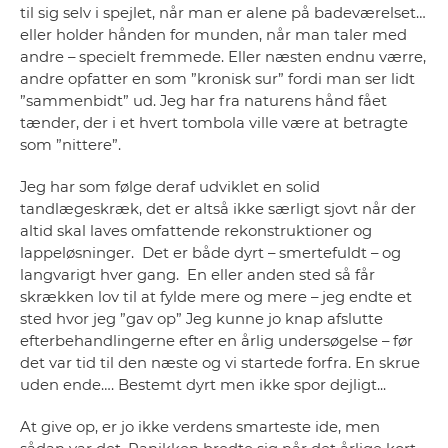
til sig selv i spejlet, når man er alene på badeværelset…
eller holder hånden for munden, når man taler med
andre – specielt fremmede. Eller næsten endnu værre,
andre opfatter en som ”kronisk sur” fordi man ser lidt
”sammenbidt” ud. Jeg har fra naturens hånd fået
tænder, der i et hvert tombola ville være at betragte
som ”nittere”.
Jeg har som følge deraf udviklet en solid
tandlægeskræk, det er altså ikke særligt sjovt når der
altid skal laves omfattende rekonstruktioner og
lappeløsninger. Det er både dyrt – smertefuldt – og
langvarigt hver gang. En eller anden sted så får
skrækken lov til at fylde mere og mere – jeg endte et
sted hvor jeg ”gav op” Jeg kunne jo knap afslutte
efterbehandlingerne efter en årlig undersøgelse – før
det var tid til den næste og vi startede forfra. En skrue
uden ende…. Bestemt dyrt men ikke spor dejligt...
At give op, er jo ikke verdens smarteste ide, men