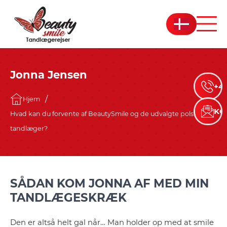
Jonna Jensen
+45
Hjem
KO
Hvad kan du forvente af BeautySmile og de udvalgte polske
tandlæger?
SÅDAN KOM JONNA AF MED MIN
TANDLÆGESKRÆK
Den er altså helt gal når… Man holder op med at smile