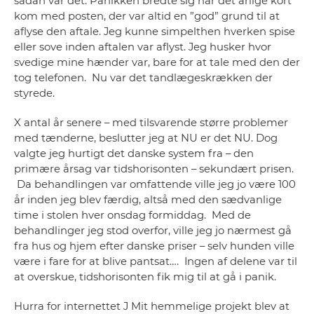
sådan var det. Panikken bredte sig når det årlige kort
kom med posten, der var altid en ”god” grund til at
aflyse den aftale. Jeg kunne simpelthen hverken spise
eller sove inden aftalen var aflyst. Jeg husker hvor
svedige mine hænder var, bare for at tale med den der
tog telefonen. Nu var det tandlægeskrækken der
styrede.
X antal år senere – med tilsvarende større problemer
med tænderne, beslutter jeg at NU er det NU. Dog
valgte jeg hurtigt det danske system fra – den
primære årsag var tidshorisonten – sekundært prisen.
Da behandlingen var omfattende ville jeg jo være 100
år inden jeg blev færdig, altså med den sædvanlige
time i stolen hver onsdag formiddag. Med de
behandlinger jeg stod overfor, ville jeg jo nærmest gå
fra hus og hjem efter danske priser – selv hunden ville
være i fare for at blive pantsat…. Ingen af delene var til
at overskue, tidshorisonten fik mig til at gå i panik.
Hurra for internettet J Mit hemmelige projekt blev at