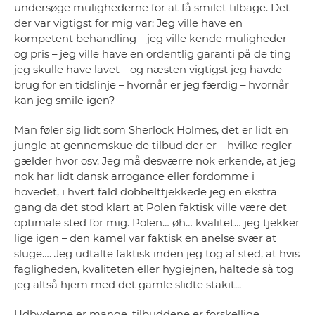
undersøge mulighederne for at få smilet tilbage. Det
der var vigtigst for mig var: Jeg ville have en
kompetent behandling – jeg ville kende muligheder
og pris – jeg ville have en ordentlig garanti på de ting
jeg skulle have lavet – og næsten vigtigst jeg havde
brug for en tidslinje – hvornår er jeg færdig – hvornår
kan jeg smile igen?
Man føler sig lidt som Sherlock Holmes, det er lidt en
jungle at gennemskue de tilbud der er – hvilke regler
gælder hvor osv. Jeg må desværre nok erkende, at jeg
nok har lidt dansk arrogance eller fordomme i
hovedet, i hvert fald dobbelttjekkede jeg en ekstra
gang da det stod klart at Polen faktisk ville være det
optimale sted for mig. Polen… øh… kvalitet… jeg tjekker
lige igen – den kamel var faktisk en anelse svær at
sluge…. Jeg udtalte faktisk inden jeg tog af sted, at hvis
fagligheden, kvaliteten eller hygiejnen, haltede så tog
jeg altså hjem med det gamle slidte stakit...
Udbyderne er mange, tilbuddene er forskellige,