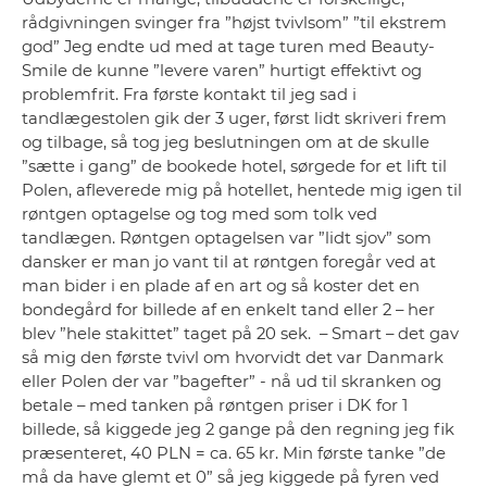
rådgivningen svinger fra ”højst tvivlsom” ”til ekstrem
god” Jeg endte ud med at tage turen med Beauty-
Smile de kunne ”levere varen” hurtigt effektivt og
problemfrit. Fra første kontakt til jeg sad i
tandlægestolen gik der 3 uger, først lidt skriveri frem
og tilbage, så tog jeg beslutningen om at de skulle
”sætte i gang” de bookede hotel, sørgede for et lift til
Polen, afleverede mig på hotellet, hentede mig igen til
røntgen optagelse og tog med som tolk ved
tandlægen. Røntgen optagelsen var ”lidt sjov” som
dansker er man jo vant til at røntgen foregår ved at
man bider i en plade af en art og så koster det en
bondegård for billede af en enkelt tand eller 2 – her
blev ”hele stakittet” taget på 20 sek. – Smart – det gav
så mig den første tvivl om hvorvidt det var Danmark
eller Polen der var ”bagefter” - nå ud til skranken og
betale – med tanken på røntgen priser i DK for 1
billede, så kiggede jeg 2 gange på den regning jeg fik
præsenteret, 40 PLN = ca. 65 kr. Min første tanke ”de
må da have glemt et 0” så jeg kiggede på fyren ved