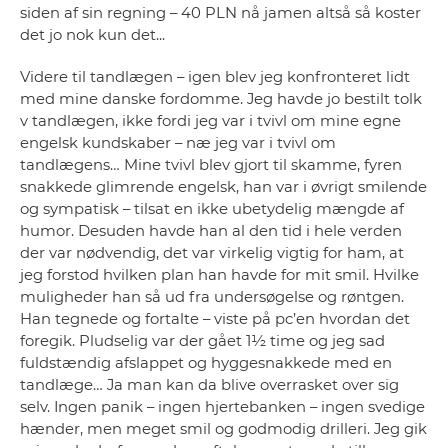
siden af sin regning – 40 PLN nå jamen altså så koster
det jo nok kun det...
Videre til tandlægen – igen blev jeg konfronteret lidt
med mine danske fordomme. Jeg havde jo bestilt tolk
v tandlægen, ikke fordi jeg var i tvivl om mine egne
engelsk kundskaber – næ jeg var i tvivl om
tandlægens… Mine tvivl blev gjort til skamme, fyren
snakkede glimrende engelsk, han var i øvrigt smilende
og sympatisk – tilsat en ikke ubetydelig mængde af
humor. Desuden havde han al den tid i hele verden
der var nødvendig, det var virkelig vigtig for ham, at
jeg forstod hvilken plan han havde for mit smil. Hvilke
muligheder han så ud fra undersøgelse og røntgen.
Han tegnede og fortalte – viste på pc’en hvordan det
foregik. Pludselig var der gået 1½ time og jeg sad
fuldstændig afslappet og hyggesnakkede med en
tandlæge… Ja man kan da blive overrasket over sig
selv. Ingen panik – ingen hjertebanken – ingen svedige
hænder, men meget smil og godmodig drilleri. Jeg gik